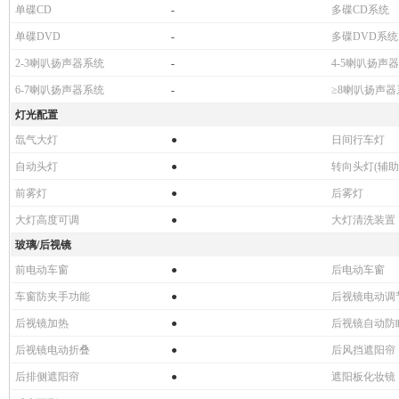
等)
单碟CD
-
多碟CD系统
单碟DVD
-
多碟DVD系统
2-3喇叭扬声器系统
-
4-5喇叭扬声
6-7喇叭扬声器系统
-
≥8喇叭扬声器
灯光配置
氙气大灯
●
日间行车灯
自动头灯
●
转向头灯(辅助
前雾灯
●
后雾灯
大灯高度可调
●
大灯清洗装置
玻璃/后视镜
前电动车窗
●
后电动车窗
车窗防夹手功能
●
后视镜电动调
后视镜加热
●
后视镜自动防
后视镜电动折叠
●
后风挡遮阳帘
后排侧遮阳帘
●
遮阳板化妆镜