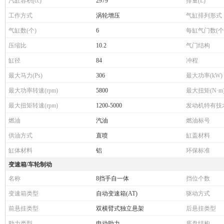
汽缸容积(cc)
2979
排量(L)
工作方式
涡轮增压
气缸排列形式
气缸数(个)
6
每缸气门数(个
压缩比
10.2
气门结构
缸径
84
冲程
最大马力(Ps)
306
最大功率(kW)
最大功率转速(rpm)
5800
最大扭矩(N·m
最大扭矩转速(rpm)
1200-5000
发动机特有技
燃油
汽油
燃油标号
供油方式
直喷
缸盖材料
缸体材料
铝
环保标准
变速箱/车轮制动
名称
8挡手自一体
挡位个数
变速箱类型
自动变速箱(AT)
驱动方式
前悬挂类型
双横臂式独立悬架
后悬挂类型
助力类型
电动助力
底盘结构