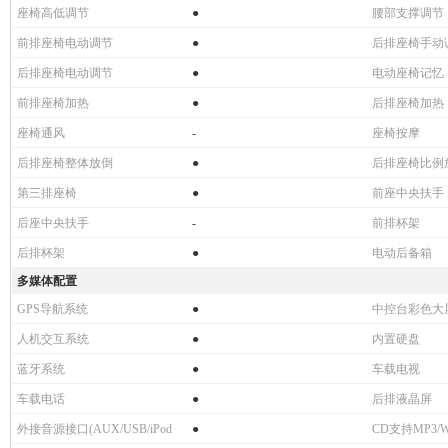
座椅高低调节
●
腰部支撑调节
前排座椅电动调节
●
后排座椅手动
后排座椅电动调节
●
电动座椅记忆
前排座椅加热
●
后排座椅加热
座椅通风
-
座椅按摩
后排座椅整体放倒
●
后排座椅比例
第三排座椅
●
前座中央扶手
后座中央扶手
-
前排杯架
后排杯架
●
电动后备箱
多媒体配置
GPS导航系统
●
中控台彩色大
人机交互系统
●
内置硬盘
蓝牙系统
●
车载电视
车载电话
●
后排液晶屏
外接音源接口(AUX/USB/iPod
●
CD支持MP3/