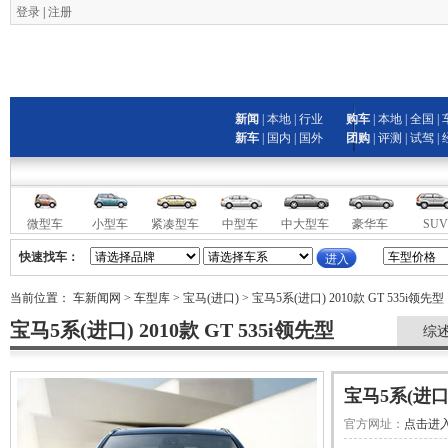
登录
|
注册
新闻
|
本地
|
行业
购车
|
本地
|
全国
|
新车
|
国内
|
国外
团购
|
评测
|
试驾
|
微型车
小型车
紧凑型车
中型车
中大型车
豪华车
SUV
快速找车：
当前位置：
车新闻网
>
车型库
>
宝马(进口)
> 宝马5系(进口) 2010款 GT 535i领先型
宝马5系(进口) 2010款 GT 535i领先型
综
宝马5系(进口)
官方网址：
点击进