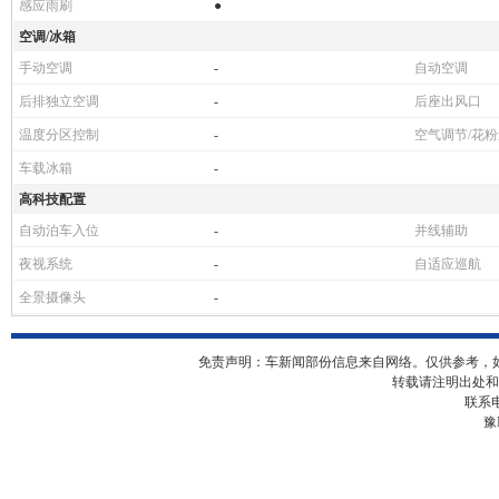
感应雨刷
●
空调/冰箱
手动空调
-
自动空调
后排独立空调
-
后座出风口
温度分区控制
-
空气调节/花
车载冰箱
-
高科技配置
自动泊车入位
-
并线辅助
夜视系统
-
自适应巡航
全景摄像头
-
免责声明：车新闻部份信息来自网络。仅供参考，
转载请注明出处和
联系电
豫I