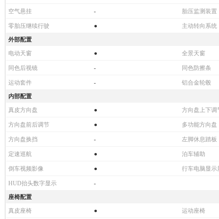
空气悬挂
-
胎压监测装置
零胎压继续行驶
●
主动转向系统
外部配置
电动天窗
●
全景天窗
同色后视镜
-
同色防擦条
运动套件
-
铝合金轮毂
内部配置
真皮方向盘
●
方向盘上下调
方向盘前后调节
●
多功能方向盘
方向盘换挡
-
左脚休息踏板
定速巡航
●
泊车辅助
倒车视频影像
●
行车电脑显示
HUD抬头数字显示
-
座椅配置
真皮座椅
●
运动座椅