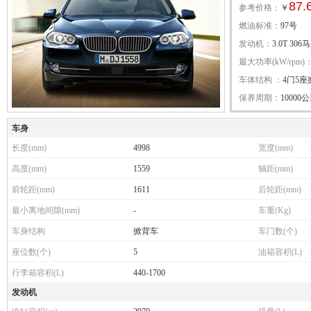
87.
参考价格：
￥
燃油标准：
97号
发动机：
3.0T 306
最大功率(kW/rpm)
车体结构 ：
4门5
保养周期：
10000
车身
长度(mm)
4998
宽度(mm)
高度(mm)
1559
轴距(mm)
前轮距(mm)
1611
后轮距(mm)
最小离地间隙(mm)
-
车重(Kg)
车身结构
掀背车
车门数(个)
座位数(个)
5
油箱容积(L)
行李箱容积(L)
440-1700
发动机