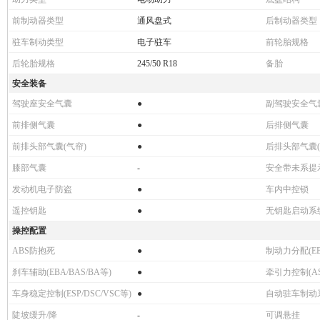
前制动器类型
通风盘式
后制动器类型
驻车制动类型
电子驻车
前轮胎规格
后轮胎规格
245/50 R18
备胎
安全装备
驾驶座安全气囊
●
副驾驶安全气
前排侧气囊
●
后排侧气囊
前排头部气囊(气帘)
●
后排头部气囊(
膝部气囊
-
安全带未系提
发动机电子防盗
●
车内中控锁
遥控钥匙
●
无钥匙启动系
操控配置
ABS防抱死
●
制动力分配(EB
刹车辅助(EBA/BAS/BA等)
●
牵引力控制(ASR
车身稳定控制(ESP/DSC/VSC等)
●
自动驻车制动
陡坡缓升/降
-
可调悬挂