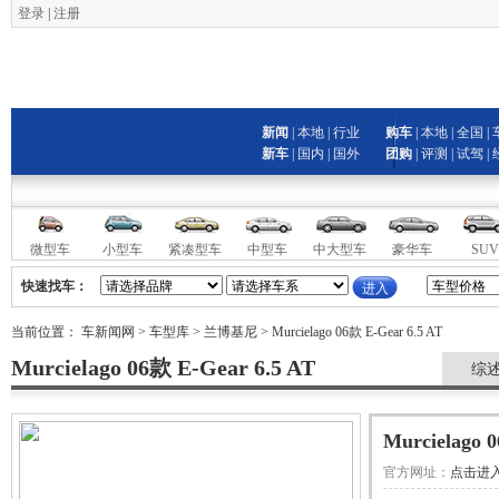
登录
|
注册
新闻
|
本地
|
行业
购车
|
本地
|
全国
|
新车
|
国内
|
国外
团购
|
评测
|
试驾
|
微型车
小型车
紧凑型车
中型车
中大型车
豪华车
SUV
快速找车：
当前位置：
车新闻网
>
车型库
>
兰博基尼
> Murcielago 06款 E-Gear 6.5 AT
Murcielago 06款 E-Gear 6.5 AT
综
Murcielago 
官方网址：
点击进