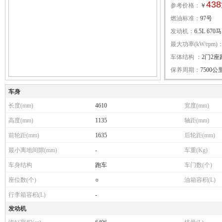
438
参考价格：
￥
燃油标准：
97号
发动机：
6.5L 670
最大功率(kW/rpm)
车体结构 ：
2门2座
保养周期：
7500公
车身
长度(mm)
4610
宽度(mm)
高度(mm)
1135
轴距(mm)
前轮距(mm)
1635
后轮距(mm)
最小离地间隙(mm)
-
车重(Kg)
车身结构
跑车
车门数(个)
座位数(个)
○
油箱容积(L)
行李箱容积(L)
-
发动机