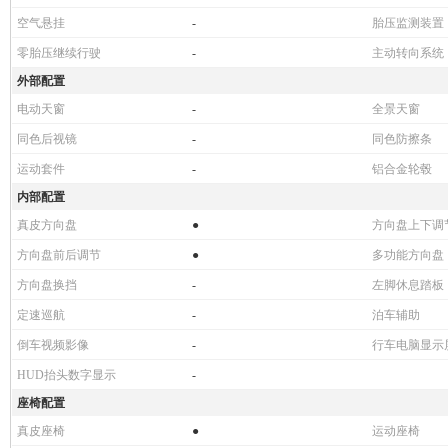
空气悬挂
-
胎压监测装置
零胎压继续行驶
-
主动转向系统
外部配置
电动天窗
-
全景天窗
同色后视镜
-
同色防擦条
运动套件
-
铝合金轮毂
内部配置
真皮方向盘
●
方向盘上下调
方向盘前后调节
●
多功能方向盘
方向盘换挡
-
左脚休息踏板
定速巡航
-
泊车辅助
倒车视频影像
-
行车电脑显示
HUD抬头数字显示
-
座椅配置
真皮座椅
●
运动座椅