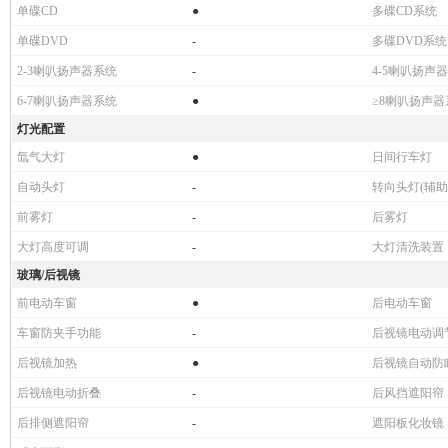
等)
单碟CD
●
多碟CD系统
单碟DVD
-
多碟DVD系统
2-3喇叭扬声器系统
-
4-5喇叭扬声
6-7喇叭扬声器系统
●
≥8喇叭扬声器
灯光配置
氙气大灯
●
日间行车灯
自动头灯
-
转向头灯(辅助
前雾灯
-
后雾灯
大灯高度可调
-
大灯清洗装置
玻璃/后视镜
前电动车窗
●
后电动车窗
车窗防夹手功能
-
后视镜电动调
后视镜加热
●
后视镜自动防
后视镜电动折叠
-
后风挡遮阳帘
后排侧遮阳帘
-
遮阳板化妆镜