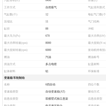
汽缸容积(cc)
6496
排量(L)
工作方式
自然吸气
气缸排列形式
气缸数(个)
12
每缸气门数(个
压缩比
11
气门结构
缸径
88
冲程
最大马力(Ps)
670
最大功率(kW)
最大功率转速(rpm)
8000
最大扭矩(N·m
最大扭矩转速(rpm)
6000
发动机特有技
燃油
汽油
燃油标号
供油方式
多点电喷
缸盖材料
缸体材料
铝
环保标准
变速箱/车轮制动
名称
6挡自动
挡位个数
变速箱类型
自动变速箱(AT)
驱动方式
前悬挂类型
双横臂式独立悬架
后悬挂类型
助力类型
电子液压助力
底盘结构