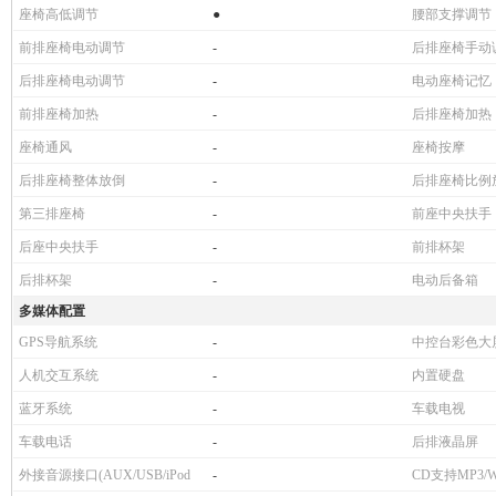
座椅高低调节
●
腰部支撑调节
前排座椅电动调节
-
后排座椅手动
后排座椅电动调节
-
电动座椅记忆
前排座椅加热
-
后排座椅加热
座椅通风
-
座椅按摩
后排座椅整体放倒
-
后排座椅比例
第三排座椅
-
前座中央扶手
后座中央扶手
-
前排杯架
后排杯架
-
电动后备箱
多媒体配置
GPS导航系统
-
中控台彩色大
人机交互系统
-
内置硬盘
蓝牙系统
-
车载电视
车载电话
-
后排液晶屏
外接音源接口(AUX/USB/iPod
-
CD支持MP3/