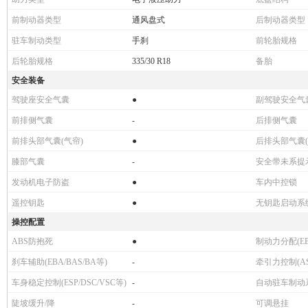
前制动器类型
通风盘式
后制动器类型
驻车制动类型
手刹
前轮胎规格
后轮胎规格
335/30 R18
备胎
安全装备
驾驶座安全气囊
●
副驾驶安全气
前排侧气囊
-
后排侧气囊
前排头部气囊(气帘)
●
后排头部气囊(
膝部气囊
-
安全带未系提
发动机电子防盗
●
车内中控锁
遥控钥匙
●
无钥匙启动系
操控配置
ABS防抱死
●
制动力分配(EB
刹车辅助(EBA/BAS/BA等)
-
牵引力控制(ASR
车身稳定控制(ESP/DSC/VSC等)
-
自动驻车制动
陡坡缓升/降
-
可调悬挂