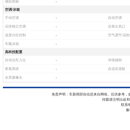
感应雨刷
-
空调/冰箱
手动空调
-
自动空调
后排独立空调
-
后座出风口
温度分区控制
-
空气调节/花
车载冰箱
-
高科技配置
自动泊车入位
-
并线辅助
夜视系统
-
自适应巡航
全景摄像头
-
免责声明：车新闻部份信息来自网络。仅供参考，
转载请注明出处和
联系电
豫I