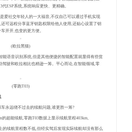
.3代ESP系统,系统响应更快、更精确。
是爱社交年轻人的一大福音,不仅自己可以通过手机实现
,还可远程分享蓝牙钥匙权限给他人使用,还贴心设置了钥
个车开开,也变的更方便。
(欧拉黑猫)
了智能语音识别系统,但是其他便捷的智能配置就显得有些贫
助驾驶和欧拉相比也稍逊一筹。平心而论,在智能领域,零
。
(零跑T03)
线
源车永远绕不过去的续航问题,谁更胜一筹?
m的超能续航,零跑T03数据上显示续航里程403km,
面上的续航里程数不低,但经实驾后发现实际续航却没有那么