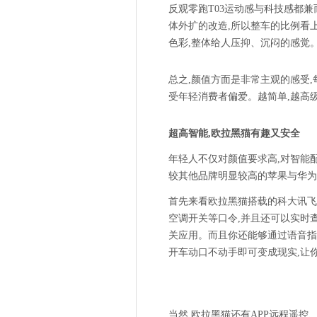
反观零跑T03运动感与科技感都兼
体外扩的改造,所以整车的比例看
色彩,整体给人压抑、沉闷的感觉
总之,颜值方面是非常主观的感受
受年轻消费者偏爱。越简单,越高
超高智能,欧拉黑猫有趣又安全
年轻人不仅对颜值要求高,对智能
较其他品牌明显较高的苹果与华为
首先来看欧拉黑猫搭载的科大讯飞
空调开关等口令,并且还可以实时
关应用。而且你还能够通过语音指
开车动口不动手即可变成现实,让
当然,欧拉黑猫还有APP远程遥控