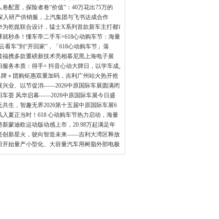
人卷配置，探险者卷“价值”：40万花出75万的
I深入研产供销服，上汽集团与飞书达成合作
华为乾崑联合设计，猛士X系列首款新车主打都市轻
球就秒杀！懂车帝二手车×618心动购车节：海量
“云看车”到“开回家”，「618心动购车节」落
波福携多款重磅新技术亮相慕尼黑上海电子展
归服务本质：得手× 抖音心动大牌日，以学车成人
A牌＋团购钜惠双重加码，吉利广州站火热开抢
展兴业、以节促消——2026中原国际车展圆满闭
阳车荟 风华启幕——2026中原国际车展今日盛
元共生，智趣无界2026第十五届中原国际车展6
风入夏正当时！618 心动购车节热力启动，海量
特新蒙迪欧运动版动感上市，20.98万起满足年
亮创新星火，驶向智造未来——吉利大湾区释放双重
田开始量产小型化、大容量汽车用树脂外部电极片状