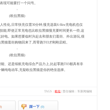
际表现可能要打一个问号。
(欧拉黑猫)
性化,日常快充仅需30分钟,慢充选装6.6kw充电机也仅
快充技能,即使正常充电也比欧拉黑猫慢充要时间更长一些,这
充好电。如果想要临时兴起去和朋友们逛街、外出游玩,很
黑猫逛街购物回来了,而零跑T03才刚刚启程。
(欧拉黑猫)
能、还是续航充电综合产品力上,比起零跑T03都具有非
一辆纯电动车,无疑欧拉黑猫是你的绝佳选择。
TAGS：
欧拉
| 责任编辑：车新闻编辑
踩一下
0)
(0)