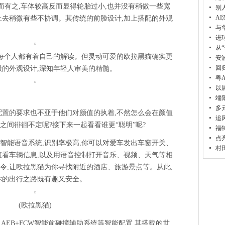
而有之,车体较高反而显得轮胎过小,也并没有稍做一些宽
别
A
上去稍微有些不协调。其传统的前脸设计,加上搭配的外观
与
。
进
从
,每个人都有着自己的解读。但灵动可爱的欧拉黑猫确实更
安
回
级的外观设计,深知年轻人审美的精髓。
粤
以
端
多
配置的要求也不亚于他们对颜值的执着,不然怎么会在颜值
追
之间徘徊不定呢?接下来一起看看谁更“聪明”呢?
福
点
智能语音系统,识别率极高,你可以对爱车发出车窗开关、
村
查看车辆信息,以及用语音控制打开音乐、视频、天气等相
令,让欧拉黑猫为你寻找附近的酒店、旅游景点等。从此,
你的出行之路既有趣又安全。
(欧拉黑猫)
、AEB+FCW智能前碰撞辅助系统等智能配置,其搭载的世