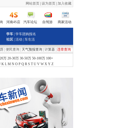
网站首页
|
设为首页
|
加入收藏
询
河南4S店
汽车论坛
自驾游
商家活动
学车
| 学车团购报名
社区
|
活动
|
车生活
历
| 便民查询 |
天气预报查询
|
计算器
|
违章查询
-20万
20-30万
30-50万
50-100万
100+
J
K
L
M
N
O
P
Q
R
S
T
U
V
W
X
Y
Z