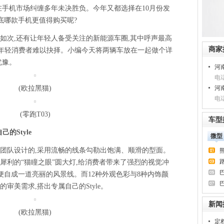
在手机市场纠缠多年未决胜负。今年又都选择在10月份发
底哪款手机更值得购买呢?
如次,还有让年轻人备受关注的新能源车圈,其中呼声最高
商家
少年轻消费者难以抉择。小编今天将两辆车放在一起做个详
犹豫。
河
电话
(欧拉黑猫)
河
电话
(零跑T03)
车型
的Style
微型
团队设计的,采用流畅的线条勾勒出饱满、顺滑的型面。
犀利的“猫瞳之眼”圆大灯,给消费者带来了强烈的视觉冲
便自成一道亮丽的风景线。而12种外观色彩与8种内饰颜
审美需求,搭出专属自己的Style。
新闻
(欧拉黑猫)
定