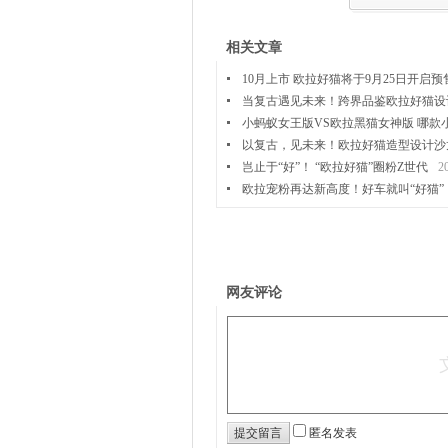
相关文章
10月上市 欧拉好猫将于9月25日开启预
当复古遇见未来！跨界品鉴欧拉好猫设
小蚂蚁女王版VS欧拉黑猫女神版 哪款
以复古，见未来！欧拉好猫造型设计沙龙
岂止于“好”！ “欧拉好猫”圈粉Z世代
2
欧拉宠粉再达新高度！好车就叫“好猫”
网友评论
匿名发表