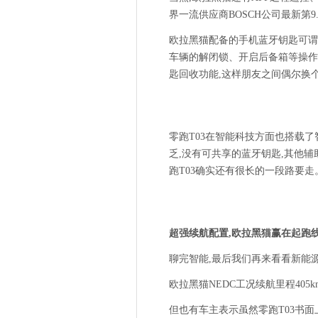
界一流供应商BOSCH公司最新第9
欧拉黑猫配备的手机蓝牙钥匙可谓
车辆的解闭锁、开启后备箱等操作
匙回收功能,这样朋友之间偶尔换
零跑T03在智能科技方面也搭载
乏,没有可共享的蓝牙钥匙,其他辅
跑T03确实还有很长的一段路要走
超强续航配置,欧拉黑猫赢在起跑
聊完智能,最后我们再来看看新能
欧拉黑猫NEDC工况续航里程405k
但也有车主表示虽然零跑T03书