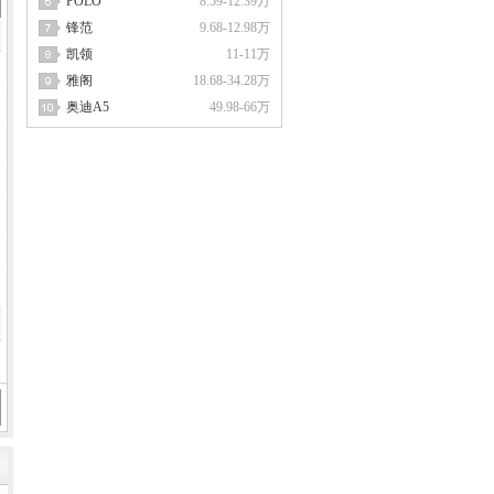
POLO
8.59-12.39万
锋范
9.68-12.98万
凯领
11-11万
雅阁
18.68-34.28万
奥迪A5
49.98-66万