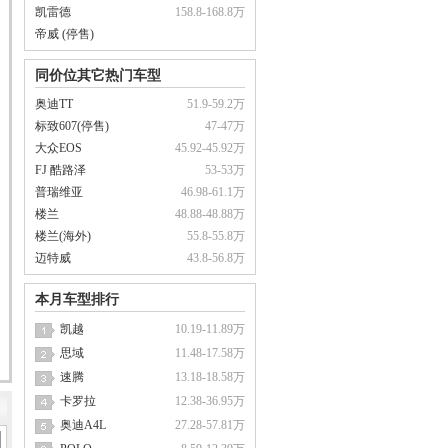
凯雷德
158.8-168.8万
帝威 (停售)
同价位其它热门车型
奥迪TT
51.9-59.2万
标致607(停售)
47-47万
大众EOS
45.92-45.92万
FJ 酷路泽
53-53万
普瑞维亚
46.98-61.1万
楼兰
48.88-48.88万
楼兰(海外)
55.8-55.8万
迈特威
43.8-56.8万
本月车型排行
凯越
10.19-11.89万
思域
11.48-17.58万
速腾
13.18-18.58万
卡罗拉
12.38-36.95万
奥迪A4L
27.28-57.81万