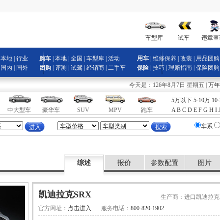
车型库
试车
违章查
|
本地
|
行业
购车
|
本地
|
全国
|
车型库
|
活动
用车
|
维修
保养
|
改装
| 用品团购
|
国内
|
国外
团购
|
评测
|
试驾
|
经销商
|
二手车
保险
|
技巧
|
理赔指南
| 保险团购
今天是：126年8月7日 星期五 |
万年
5万以下
5-10万
10
中大型车
豪华车
SUV
MPV
跑车
A
B
C
D
E
F
G
H
I
车系
综述
报价
参数配置
图片
凯迪拉克SRX
生产商：进口凯迪拉克
官方网址：
点击进入
服务电话：
800-820-1902