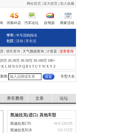
网站首页
|
设为首页
|
加入收藏
询
河南4S店
汽车论坛
自驾游
商家活动
学车
| 学车团购报名
社区
|
活动
|
车生活
历
| 便民查询 |
天气预报查询
|
计算器
|
违章查询
-20万
20-30万
30-50万
50-100万
100+
J
K
L
M
N
O
P
Q
R
S
T
U
V
W
X
Y
Z
新闻
车型大全
养车费用
文章
论坛
凯迪拉克(进口) 其他车型
凯迪拉克CTS
44.8-128.8万
凯迪拉克XLR
152-152万