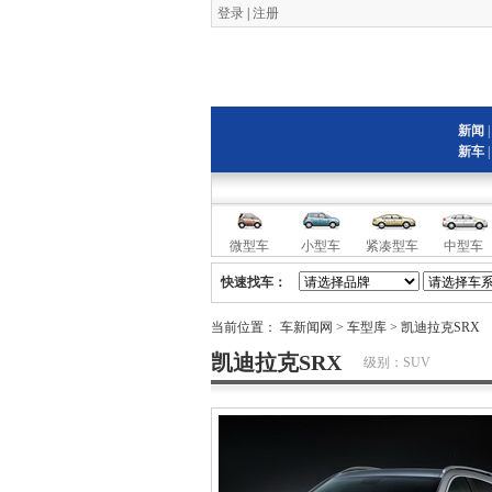
登录
|
注册
新闻
新车
微型车
小型车
紧凑型车
中型车
快速找车：
当前位置：
车新闻网
>
车型库
> 凯迪拉克SRX
凯迪拉克SRX
级别：SUV