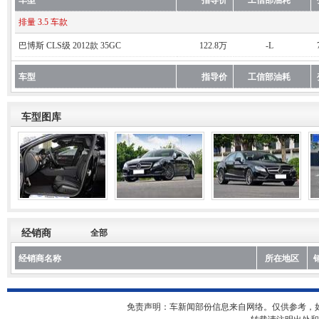
车型
指导价
工信部油耗
排量 3.5 车款
巴博斯 CLS级 2012款 35GC
122.8万
-L
车型
指导价
工信部油耗
车型图库
经销商
全部
经销商名称
所在地区
免责声明：车新闻部份信息来自网络。仅供参考，