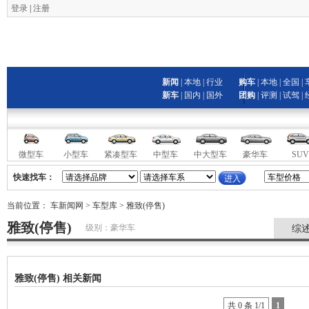
登录
|
注册
新闻
|
本地
|
行业
购车
|
本地
|
全国
|
新车
|
国内
|
国外
团购
|
评测
|
试驾
|
微型车
小型车
紧凑型车
中型车
中大型车
豪华车
SUV
快速找车：
当前位置：
车新闻网
>
车型库
> 雅致(停售)
雅致(停售)
级别：豪华车
综
雅致(停售) 相关新闻
共 0 条 1/1
1