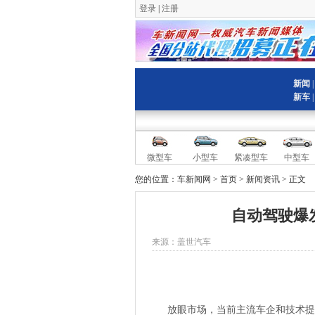
登录
|
注册
新闻
新车
微型车
小型车
紧凑型车
中型车
您的位置：车新闻网 >
首页
>
新闻资讯
> 正文
自动驾驶爆
来源：盖世汽车
放眼市场，当前主流车企和技术提