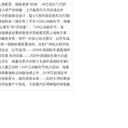
人卷配置，探险者卷“价值”：40万花出75万的
I深入研产供销服，上汽集团与飞书达成合作
华为乾崑联合设计，猛士X系列首款新车主打都市轻
球就秒杀！懂车帝二手车×618心动购车节：海量
“云看车”到“开回家”，「618心动购车节」落
波福携多款重磅新技术亮相慕尼黑上海电子展
归服务本质：得手× 抖音心动大牌日，以学车成人
A牌＋团购钜惠双重加码，吉利广州站火热开抢
展兴业、以节促消——2026中原国际车展圆满闭
阳车荟 风华启幕——2026中原国际车展今日盛
元共生，智趣无界2026第十五届中原国际车展6
风入夏正当时！618 心动购车节热力启动，海量
特新蒙迪欧运动版动感上市，20.98万起满足年
亮创新星火，驶向智造未来——吉利大湾区释放双重
田开始量产小型化、大容量汽车用树脂外部电极片状