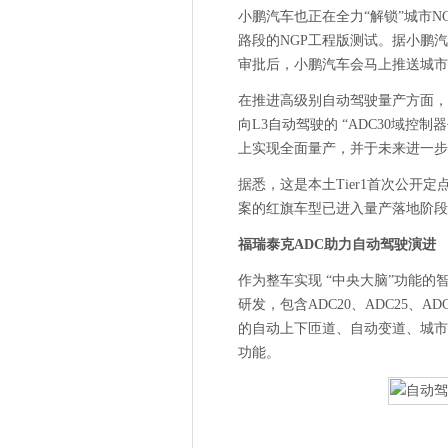
小鹏汽车也正在全力“解锁”城市N
路段的NGP工程版测试。据小鹏
审批后，小鹏汽车会马上推送城市
在推进高级别自动驾驶量产方面，
向L3自动驾驶的 “ADC30域控
上实现全面量产，并于未来进一
据悉，这是本土Tier1首次公开
案的红旗车型已进入量产落地阶
福瑞泰克ADC助力自动驾驶演进
作为整车实现 “中央大脑”功能的
研发，包含ADC20、ADC25、
的自动上下匝道、自动变道、城市
功能。