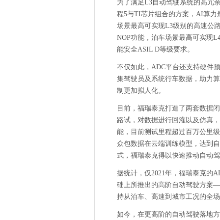
为了满足L3自动驾驶系统的高冗余
程5与TI芯片组合的方案，AI算力
场景最高可实现L3级别的高速公路
NOP功能，泊车场景最高可实现L4记
能安全ASIL D等级要求。
不仅如此，ADC平台还支持硬件
集驾驶员及系统行车数据，助力算
制更加拟人化。
目前，福瑞泰克打造了两套数据闭
路试，对数据进行回灌以及仿真，
能，目前测试里程超过百万公里级
众包数据在云端训练模型，达到自
式，福瑞泰克得以快速推动自动驾
据统计，仅2021年，福瑞泰克的
础上所推出的高阶自动驾驶方案—
持从泊车、高速到城市工况的全场
如今，在更高阶的自动驾驶落地方