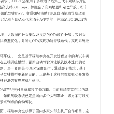
要求，ADC30还采用了多颗地平线第三代车规级芯片征
最高支持500+Tops，并融合了高精地图和定位导航，行车
领航驾驶HWP、交通拥堵辅助TJP及自动辅助导航驾驶
忆泊车HPA及代客泊车AVP功能，并满足ISO 26262功
预埋、大数据闭环采集以及灵活的OTA软件升级，实时采
法模型优化，并通过OTA实现功能持续迭代，实现系统控
环系统，一套是基于福瑞泰克在开发过程当中的测试车辆
在云端训练模型，更新自动驾驶算法以及版本迭代的功
别。另一套则是与OEM深度合作，通过影子模式，基于
动驾驶模型更新的目的。正是基于这样的数据驱动开发模
驶解决方案在主机厂落地。
ADAS产品交付量就超过了40万套。目前福瑞泰克在L2的基
—领航驾驶系统已定点国内多个头部车企，该方案可以支
景点到点的自动驾驶。
面，福瑞泰克也获得了国内多家头部主机厂合作项目，这