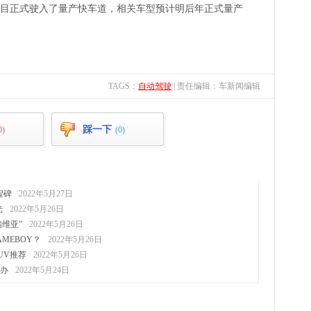
目正式驶入了量产快车道，相关车型预计明后年正式量产
TAGS：
自动驾驶
| 责任编辑：车新闻编辑
踩一下
0)
(0)
程碑
2022年5月27日
光
2022年5月26日
瑞维亚”
2022年5月26日
MEBOY？
2022年5月26日
UV推荐
2022年5月26日
举办
2022年5月24日