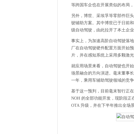
等跨国车企也在开展类似的布局，
另外，博世、采埃孚等零部件巨头
驶辅助方案。其中博世已于日前和文
级自动驾驶，由此拉开了本土企业
事实上，为加速高阶自动驾驶落地
厂在自动驾驶硬件配置方面开始预埋
片，并在感知系统上采用多颗激光
就应用场景来看，自动驾驶也开始
场景融合的方向演进。毫末董事长
一年，乘用车辅助驾驶领域的竞争
基于这一预判，目前毫末智行正在积
NOH 的全部功能开发，现阶段
OTA 升级，并在下半年推出全场景